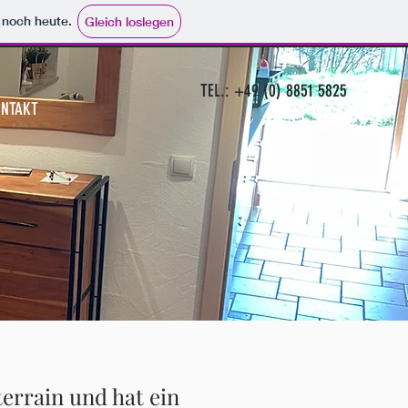
e noch heute.
Gleich loslegen
TEL.: +49 (0) 8851 5825
NTAKT
errain und hat ein