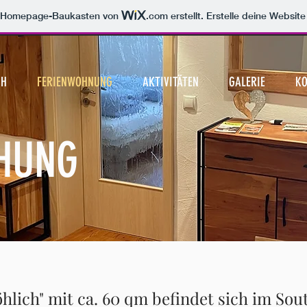
m Homepage-Baukasten von
.com
erstellt. Erstelle deine Websit
CH
FERIENWOHNUNG
AKTIVITÄTEN
GALERIE
KO
HUNG
ich" mit ca. 60 qm befindet sich im Sout